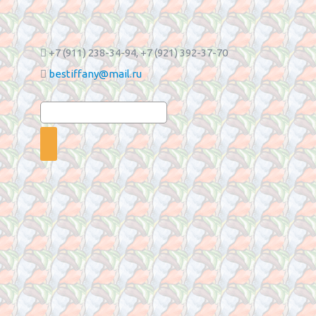
+7 (911) 238-34-94
, +7 (921) 392-37-70
bestiffany@mail.ru