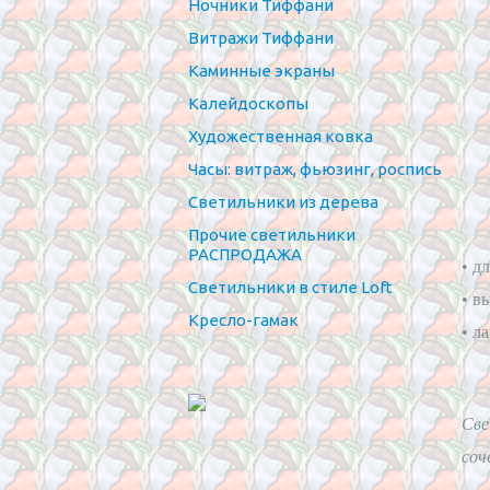
Ночники Тиффани
Витражи Тиффани
Каминные экраны
Калейдоскопы
Художественная ковка
Часы: витраж, фьюзинг, роспись
Светильники из дерева
Прочие светильники
РАСПРОДАЖА
• д
Светильники в стиле Loft
• в
Кресло-гамак
• л
Све
соч