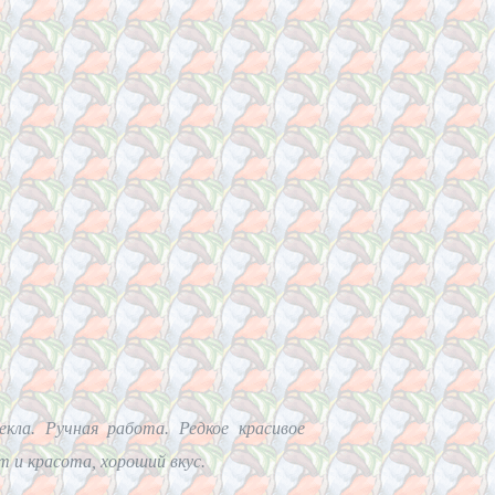
ла. Ручная работа. Редкое красивое
т и красота, хороший вкус.