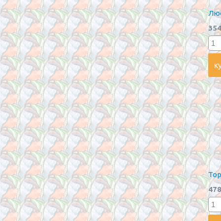
Люс
354
Тор
478