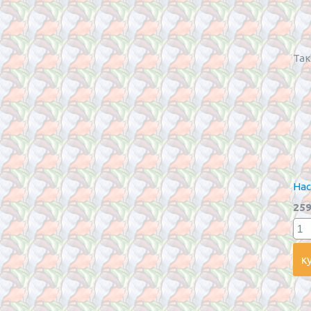
Так
Нас
259