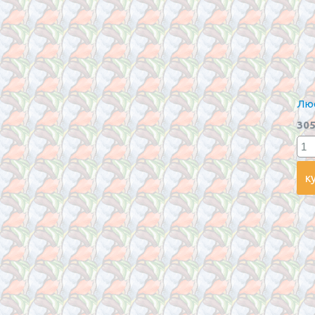
Люс
305