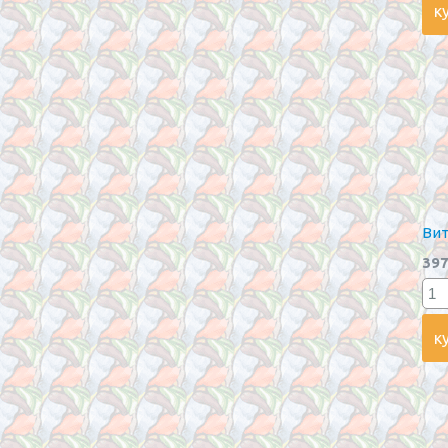
Вит
397