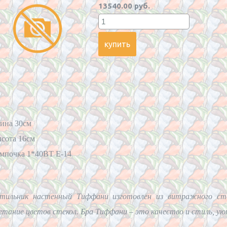
13540.00 руб.
лина 30см
ысота 16см
ампочка 1*40BT Е-14
тильник настенный Тиффани изготовлен из витражного стек
етание цветов стекол. Бра Тиффани – это качество и стиль, ую