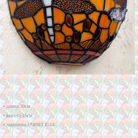
• длина 30см
• высота 16см
• лампочка 1*40BT Е-14