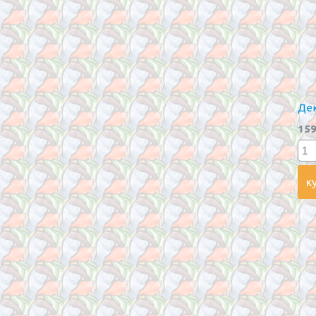
Дек
159