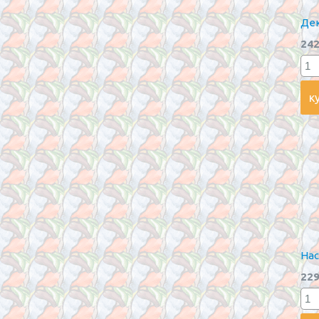
Дек
242
Нас
229