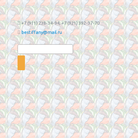
+7 (911) 238-34-94
, +7 (921) 392-37-70
bestiffany@mail.ru