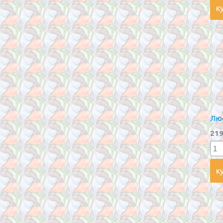
Люс
219