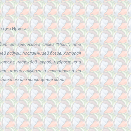
екция Ирисы.
ит от греческого слова "Ирис", что
ей радуги, посланницей богов, которая
ются с надеждой, верой, мудростью и
от нежно-голубого и лавандового до
объектом для воплощения идей.