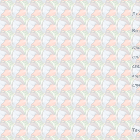
Дли
Вит
Ири
озн
свя
кор
глу
Так