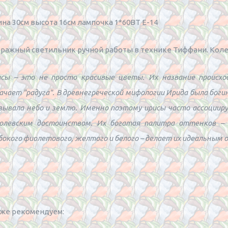
на 30см высота 16см лампочка 1*60BT Е-14
ражный светильник ручной работы в технике Тиффани. Кол
сы – это не просто красивые цветы. Их название происход
ачает "радуга". В древнегреческой мифологии Ирида была богин
зывала небо и землю. Именно поэтому ирисы часто ассоцииру
олевским достоинством. Их богатая палитра оттенков – 
бокого фиолетового, желтого и белого – делает их идеальным 
же рекомендуем: