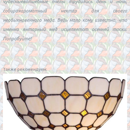
чудесныеволшебные пчелы трудились день и ночь,
собираяароматный нектар для своего
необыкновенного меда. Ведь мало кому известно, что
именно янтарный мед исцеляетот осенней тоски.
Попробуйте!
Также рекомендуем: