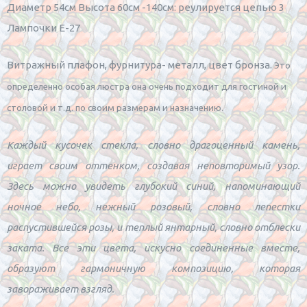
Диаметр 54см Высота 60см -140см: реулируется цепью 3
Лампочки Е-27
Витражный плафон, фурнитура- металл, цвет бронза.
Это
определенно особая люстра она очень подходит для гостиной и
столовой и т.д. по своим размерам и назначению.
Каждый кусочек стекла, словно драгоценный камень,
играет своим оттенком, создавая неповторимый узор.
Здесь можно увидеть глубокий синий, напоминающий
ночное небо, нежный розовый, словно лепестки
распустившейся розы, и теплый янтарный, словно отблески
заката. Все эти цвета, искусно соединенные вместе,
образуют гармоничную композицию, которая
завораживает взгляд.