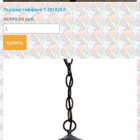
Торшер тиффани T 201828 F
46990.00 руб.