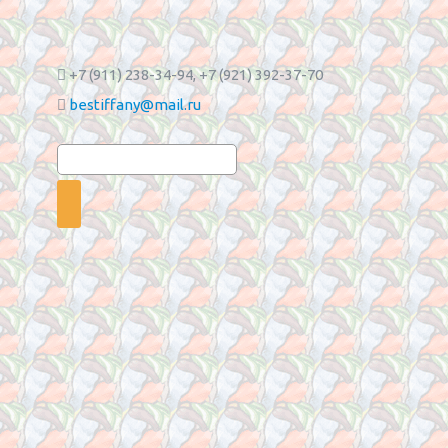
+7 (911) 238-34-94
, +7 (921) 392-37-70
bestiffany@mail.ru