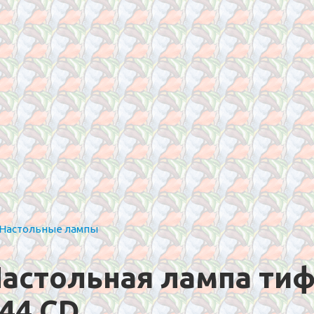
Настольные лампы
астольная лампа ти
44 CD