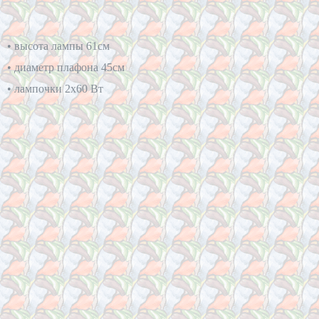
• высота лампы 61см 
• диаметр плафона 45см 
• лампочки 2х60 Вт