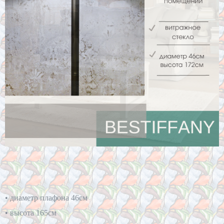
• диаметр плафона 46см
• высота 165см