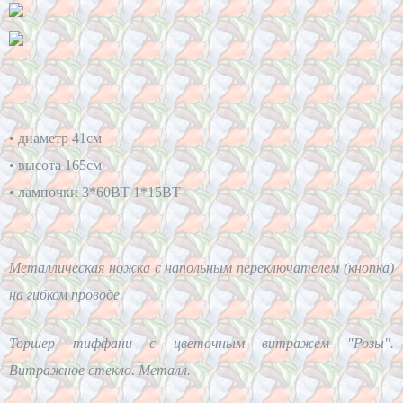
• диаметр 41см
• высота 165см
• лампочки 3*60BT 1*15BT 
Металлическая ножка с напольным переключателем (кнопка)
на гибком проводе.
Торшер тиффани с цветочным витражем "Розы".
Витражное стекло. Металл.