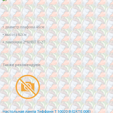
• д
иаметр плафона 46см
•
 высота 62см
•
 лампочки 2*60BT Е-27
Также рекомендуем:
Настольная лампа Тиффани T 10020 B (QXTE 008)